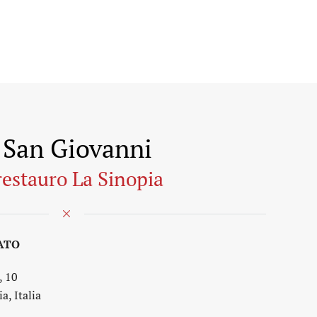
i San Giovanni
restauro La Sinopia
NATO
, 10
a, Italia