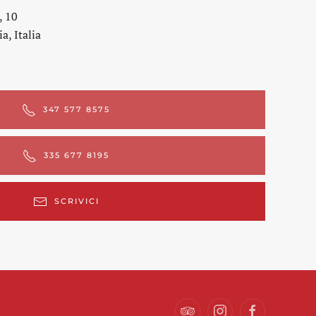
, 10
a, Italia
347 577 8575
335 677 8195
SCRIVICI