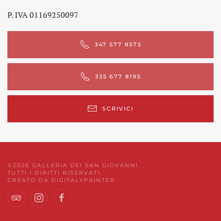
P. IVA 01169250097
347 577 8575
335 677 8195
SCRIVICI
©
2026
GALLERIA DEI SAN GIOVANNI.
TUTTI I DIRITTI RISERVATI.
CREATO DA
DIGITALYPAINTER
.