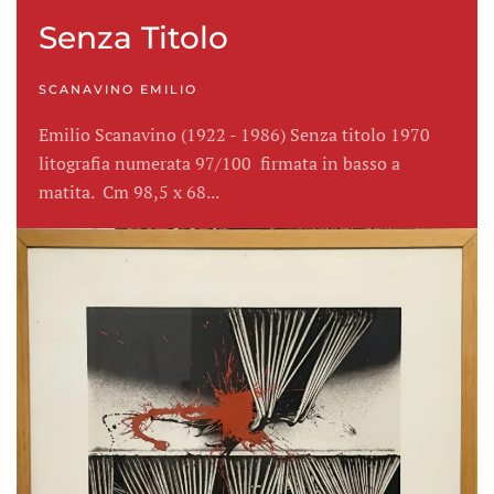
Senza Titolo
SCANAVINO EMILIO
Emilio Scanavino (1922 - 1986) Senza titolo 1970
litografia numerata 97/100 firmata in basso a
matita. Cm 98,5 x 68...