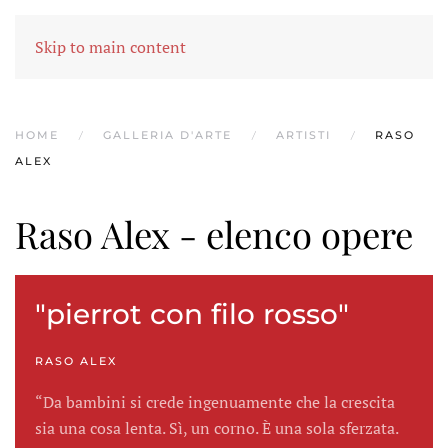
MENU
Skip to main content
HOME
GALLERIA D'ARTE
ARTISTI
RASO
ALEX
Raso Alex - elenco opere
"pierrot con filo rosso"
RASO ALEX
“Da bambini si crede ingenuamente che la crescita
sia una cosa lenta. Sì, un corno. È una sola sferzata.